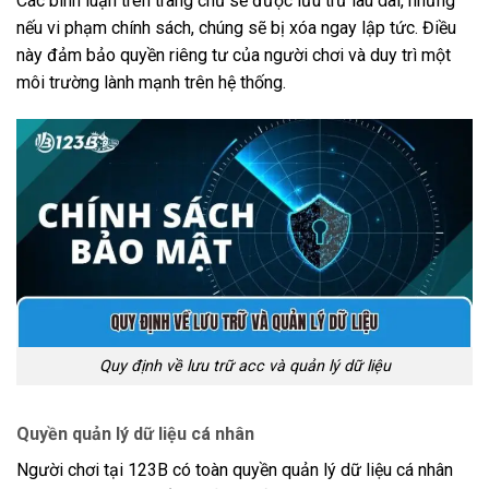
Các bình luận trên trang chủ sẽ được lưu trữ lâu dài, nhưng
nếu vi phạm chính sách, chúng sẽ bị xóa ngay lập tức. Điều
này đảm bảo quyền riêng tư của người chơi và duy trì một
môi trường lành mạnh trên hệ thống.
Quy định về lưu trữ acc và quản lý dữ liệu
Quyền quản lý dữ liệu cá nhân
Người chơi tại 123B có toàn quyền quản lý dữ liệu cá nhân