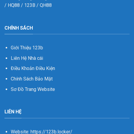
/
HQ88
/
123B
/
QH88
CHÍNH SÁCH
Giới Thiệu 123b
Liên Hệ Nhà cái
Điều Khoản Điều Kiện
Chính Sách Bảo Mật
Sơ Đồ Trang Website
LIÊN HỆ
Website:
https://123b.locker/