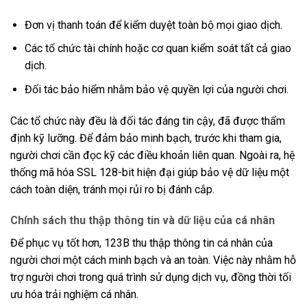
Đơn vị thanh toán để kiểm duyệt toàn bộ mọi giao dịch.
Các tổ chức tài chính hoặc cơ quan kiểm soát tất cả giao
dịch.
Đối tác bảo hiểm nhằm bảo vệ quyền lợi của người chơi.
Các tổ chức này đều là đối tác đáng tin cậy, đã được thẩm
định kỹ lưỡng. Để đảm bảo minh bạch, trước khi tham gia,
người chơi cần đọc kỹ các điều khoản liên quan. Ngoài ra, hệ
thống mã hóa SSL 128-bit hiện đại giúp bảo vệ dữ liệu một
cách toàn diện, tránh mọi rủi ro bị đánh cắp.
Chính sách thu thập thông tin và dữ liệu của cá nhân
Để phục vụ tốt hơn, 123B thu thập thông tin cá nhân của
người chơi một cách minh bạch và an toàn. Việc này nhằm hỗ
trợ người chơi trong quá trình sử dụng dịch vụ, đồng thời tối
ưu hóa trải nghiệm cá nhân.