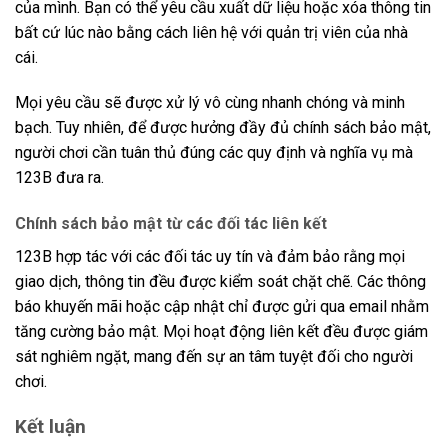
của mình. Bạn có thể yêu cầu xuất dữ liệu hoặc xóa thông tin
bất cứ lúc nào bằng cách liên hệ với quản trị viên của nhà
cái.
Mọi yêu cầu sẽ được xử lý vô cùng nhanh chóng và minh
bạch. Tuy nhiên, để được hưởng đầy đủ chính sách bảo mật,
người chơi cần tuân thủ đúng các quy định và nghĩa vụ mà
123B đưa ra.
Chính sách bảo mật từ các đối tác liên kết
123B hợp tác với các đối tác uy tín và đảm bảo rằng mọi
giao dịch, thông tin đều được kiểm soát chặt chẽ. Các thông
báo khuyến mãi hoặc cập nhật chỉ được gửi qua email nhằm
tăng cường bảo mật. Mọi hoạt động liên kết đều được giám
sát nghiêm ngặt, mang đến sự an tâm tuyệt đối cho người
chơi.
Kết luận