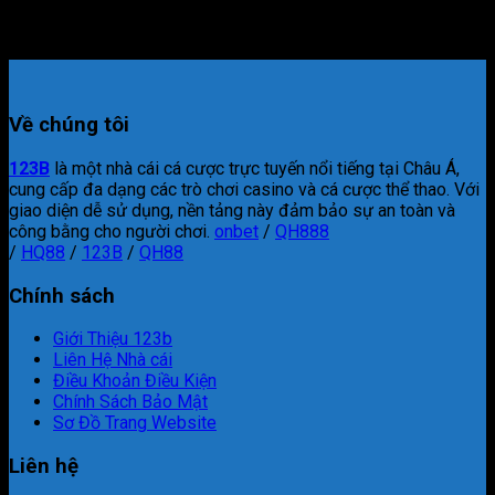
hôm nay để không bỏ lỡ những ưu đãi độc quyền, tận hưởng
trọn vẹn quyền lợi vượt trội mà
123B
dành tặng.
Về chúng tôi
123B
là một nhà cái cá cược trực tuyến nổi tiếng tại Châu Á,
cung cấp đa dạng các trò chơi casino và cá cược thể thao. Với
giao diện dễ sử dụng, nền tảng này đảm bảo sự an toàn và
công bằng cho người chơi.
onbet
/
QH888
/
HQ88
/
123B
/
QH88
Chính sách
Giới Thiệu 123b
Liên Hệ Nhà cái
Điều Khoản Điều Kiện
Chính Sách Bảo Mật
Sơ Đồ Trang Website
Liên hệ