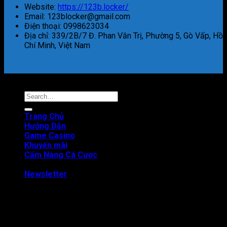
Website:
https://123b.locker/
Email: 123blocker@gmail.com
Điện thoại: 0998623034
Địa chỉ: 339/2B/7 Đ. Phan Văn Trị, Phường 5, Gò Vấp, Hồ
Chí Minh, Việt Nam
Copyright 2026 ©
Bản quyền thuộc 123b
Trang Chủ
Hướng Dẫn
Game Casino
Khuyến mãi
Cẩm Nang Cá Cược
WooCommerce not Found
Newsletter