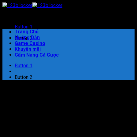
Skip
to
content
Button 1
Trang Chủ
Hướng Dẫn
Button 2
Game Casino
Khuyến mãi
Cẩm Nang Cá Cược
Button 1
Button 2
Điều khoản điều kiện 123B –
Thông Tin Quan Trọng Cần
Biết
Khi chơi bất kỳ nền tảng cá cược nào, bạn cũng cần hiểu rõ
Điều khoản điều kiện
là điều cần thiết để đảm bảo quyền lợi