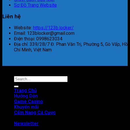
Sơ Đồ Trang Website
Liên hệ
Website:
https://123b.locker/
Email: 123blocker@gmail.com
Điện thoại: 0998623034
Địa chỉ: 339/2B/7 Đ. Phan Văn Trị, Phường 5, Gò Vấp, Hồ
Chí Minh, Việt Nam
Copyright 2026 ©
Bản quyền thuộc 123b
Trang Chủ
Hướng Dẫn
Game Casino
Khuyến mãi
Cẩm Nang Cá Cược
WooCommerce not Found
Newsletter