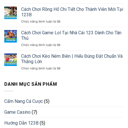
Cách
Xóc
Chơi
Cách Chơi Rồng Hổ Chi Tiết Cho Thành Viên Mới Tại
Đĩa
Blackjack
Làm
123B
–
Chủ
ở
Chức năng bình luận bị tắt
Tìm
Cuộc
Cách
Hiểu
Chơi
Chơi
Cách Chơi Game Lol Tại Nhà Cái 123 Dành Cho Tân
Từ
Rồng
A
Thủ
Hổ
Đến
ở
Chức năng bình luận bị tắt
Chi
Z
Cách
Tiết
Tại
Chơi
Cách Chơi Kèo Ném Biên | Hiểu Đúng Đặt Chuẩn Và
Cho
Nhà
Game
Thành
Thắng Lớn
Cái
Lol
Viên
123B
ở
Chức năng bình luận bị tắt
Tại
Mới
Cách
Nhà
Tại
Chơi
Cái
123B
Kèo
DANH MỤC SẢN PHẨM
123
Ném
Dành
Biên
Cho
|
Tân
Cẩm Nang Cá Cược
(5)
Hiểu
Thủ
Đúng
Game Casino
(7)
Đặt
Chuẩn
Và
Hướng Dẫn 123B
(5)
Thắng