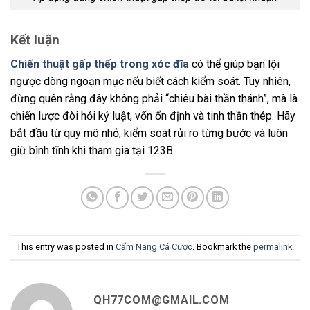
Kết luận
Chiến thuật gấp thếp trong xóc đĩa
có thể giúp bạn lội
ngược dòng ngoạn mục nếu biết cách kiểm soát. Tuy nhiên,
đừng quên rằng đây không phải “chiêu bài thần thánh”, mà là
chiến lược đòi hỏi kỷ luật, vốn ổn định và tinh thần thép. Hãy
bắt đầu từ quy mô nhỏ, kiểm soát rủi ro từng bước và luôn
giữ bình tĩnh khi tham gia tại 123B.
This entry was posted in
Cẩm Nang Cá Cược
. Bookmark the
permalink
.
QH77COM@GMAIL.COM