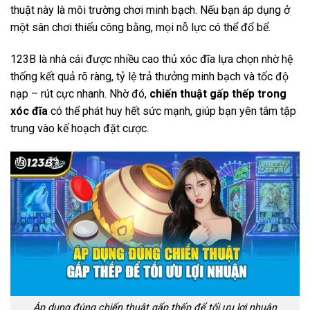
thuật này là môi trường chơi minh bạch. Nếu bạn áp dụng ở
một sân chơi thiếu công bằng, mọi nỗ lực có thể đổ bể.
123B là nhà cái được nhiều cao thủ xóc đĩa lựa chọn nhờ hệ
thống kết quả rõ ràng, tỷ lệ trả thưởng minh bạch và tốc độ
nạp – rút cực nhanh. Nhờ đó,
chiến thuật gấp thếp trong
xóc đĩa
có thể phát huy hết sức mạnh, giúp bạn yên tâm tập
trung vào kế hoạch đặt cược.
Áp dụng đúng chiến thuật gấp thếp để tối ưu lợi nhuận