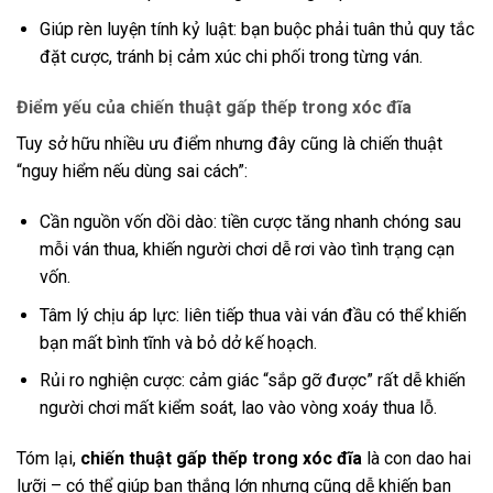
Giúp rèn luyện tính kỷ luật: bạn buộc phải tuân thủ quy tắc
đặt cược, tránh bị cảm xúc chi phối trong từng ván.
Điểm yếu của chiến thuật gấp thếp trong xóc đĩa
Tuy sở hữu nhiều ưu điểm nhưng đây cũng là chiến thuật
“nguy hiểm nếu dùng sai cách”:
Cần nguồn vốn dồi dào: tiền cược tăng nhanh chóng sau
mỗi ván thua, khiến người chơi dễ rơi vào tình trạng cạn
vốn.
Tâm lý chịu áp lực: liên tiếp thua vài ván đầu có thể khiến
bạn mất bình tĩnh và bỏ dở kế hoạch.
Rủi ro nghiện cược: cảm giác “sắp gỡ được” rất dễ khiến
người chơi mất kiểm soát, lao vào vòng xoáy thua lỗ.
Tóm lại,
chiến thuật gấp thếp trong xóc đĩa
là con dao hai
lưỡi – có thể giúp bạn thắng lớn nhưng cũng dễ khiến bạn