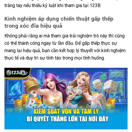
trắng tay nếu thiếu kỷ luật khi tham gia tại 123B.
Kinh nghiệm áp dụng chiến thuật gấp thếp
trong xóc đĩa hiệu quả
Không phải rằng ai mà tham gia trải nghiệm trò này thì cũng
có thể thành công ngay từ lần đầu. Để gấp thếp thực sự
mang lại hiệu quả, bạn cần kết hợp lý thuyết với kinh nghiệm
thực tế và duy trì sự tỉnh táo trong mọi tình huống.